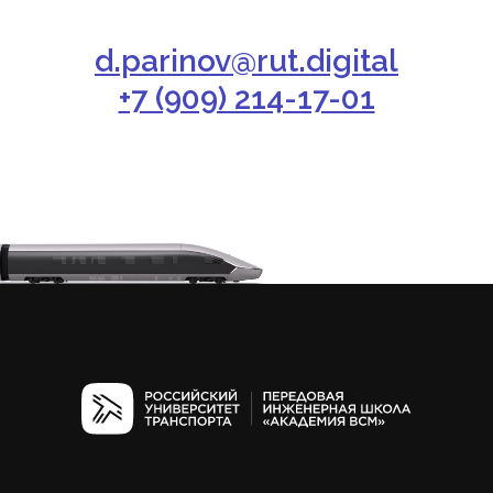
d.parinov@rut.digital
+7 (909) 214-17-01