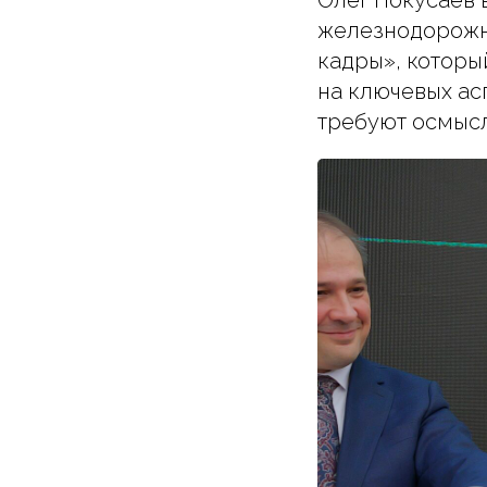
Олег Покусаев 
железнодорожна
кадры», которы
на ключевых ас
требуют осмыс