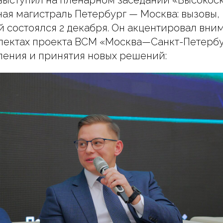
выступил на пленарном заседании «Высокос
я магистраль Петербург — Москва: вызовы,
й состоялся 2 декабря. Он акцентировал вни
пектах проекта ВСМ «Москва—Санкт-Петербу
ления и принятия новых решений: