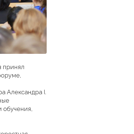
в принял
форуме,
м
а Александра I.
ные
 обучения,