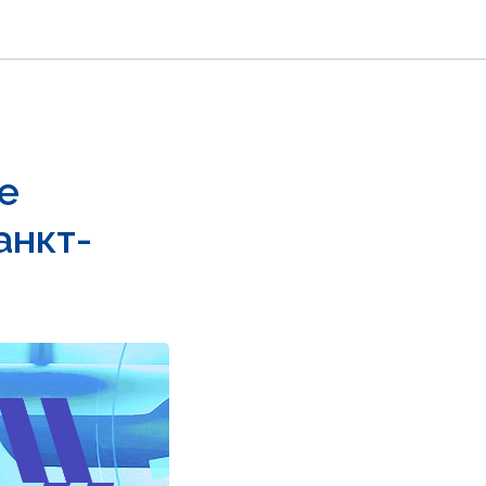
е
анкт-