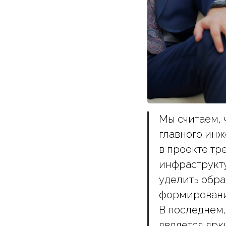
Мы считаем, 
главного инж
в проекте тр
инфраструкт
уделить обра
формированию
В последнем,
является ярк