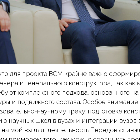
что для проекта ВСМ крайне важно сформиро
енера и генерального конструктора, так как 
ебуют комплексного подхода, основанного на
уры и подвижного состава. Особое внимание
зовательно-научному треку: подготовке конс
 научных школ в вузах и интеграции вузов 
 на мой взгляд, деятельность Передовых ин
им примером того, как можно соединить про