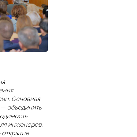
ия
ения
сии. Основная
 — объединить
ходимость
для инженеров.
 открытие