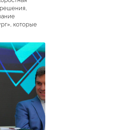
коростная
 решения,
мание
рг», которые