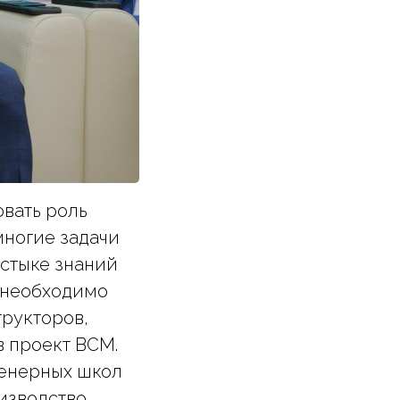
вать роль
многие задачи
 стыке знаний
 необходимо
трукторов,
в проект ВСМ.
женерных школ
изводство