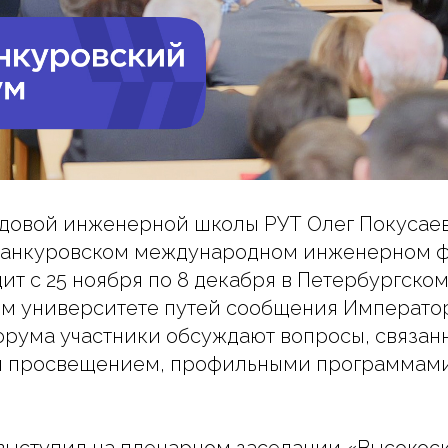
довой инженерной школы РУТ Олег Покусае
Бетанкуровском международном инженерном 
ит с 25 ноября по 8 декабря в Петербургско
м университете путей сообщения Император
рума участники обсуждают вопросы, связан
м просвещением, профильными программами