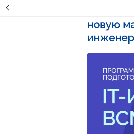
ПИШ «Ак
новую м
инженер