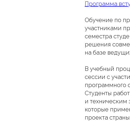
Программа вст
Обучение по пр
участниками пр
семестра студе
решения совмес
на базе ведущи
В учебный про
сессии с участ
программного о
Студенты работ
и техническим 
которые приме
проекта страны